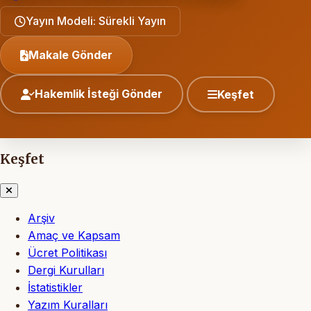
Yayın Modeli: Sürekli Yayın
Makale Gönder
Hakemlik İsteği Gönder
Keşfet
Keşfet
Arşiv
Amaç ve Kapsam
Ücret Politikası
Dergi Kurulları
İstatistikler
Yazım Kuralları