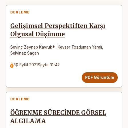
DERLEME
Gelişimsel Perspektiften Karşı
Olgusal Düşünme
*
Sevinç Zeynep Kavruk
,
Kevser Tozduman Yaralı
,
Selvinaz Saçan
30 Eylül 2021
Sayfa 31-42
PDF Görüntüle
DERLEME
ÖĞRENME SÜRECİNDE GÖRSEL
ALGILAMA