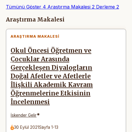
Tümünü Göster
4
Araştırma Makalesi
2
Derleme
2
Makaleler
Araştırma Makalesi
ARAŞTIRMA MAKALESI
Okul Öncesi Öğretmen ve
Çocuklar Arasında
Gerçekleşen Diyalogların
Doğal Afetler ve Afetlerle
İlişkili Akademik Kavram
Öğrenmelerine Etkisinin
İncelenmesi
*
İskender Gelir
30 Eylül 2021
Sayfa 1-13