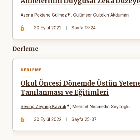
Annelerinin Duygusal Zeka Düzeyle
*
Asena Pektane Gülmez
,
Gülümser Gültekin Akduman
30 Eylül 2022
Sayfa 13-24
Derleme
DERLEME
Okul Öncesi Dönemde Üstün Yetenek
Tanılanması ve Eğitimleri
*
Sevinç Zeynep Kavruk
,
Mehmet Necmettin Seyitoğlu
30 Eylül 2022
Sayfa 25-37