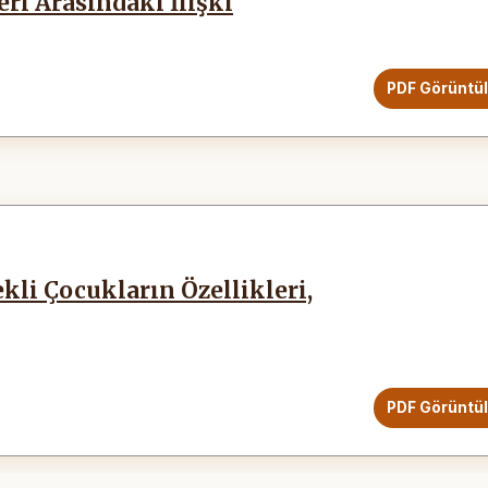
ri Arasındaki İlişki
PDF Görüntü
li Çocukların Özellikleri,
PDF Görüntü