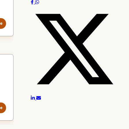
le
le