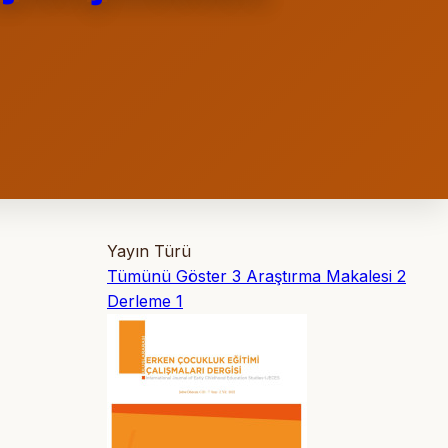
Yayın Türü
Tümünü Göster
3
Araştırma Makalesi
2
Derleme
1