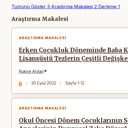
Tümünü Göster
3
Araştırma Makalesi
2
Derleme
1
Makaleler
Araştırma Makalesi
ARAŞTIRMA MAKALESI
Erken Çocukluk Döneminde Baba K
Lisansüstü Tezlerin Çeşitli Değişk
*
Rukiye Arslan
30 Eylül 2022
Sayfa 1-12
ARAŞTIRMA MAKALESI
Okul Öncesi Dönem Çocuklarının Sos